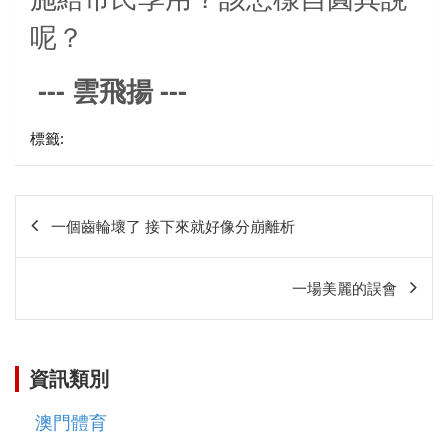
呢？
---
---
雲飛揚
標籤:
文
一個齒輪壞了 接下來就好像分崩離析
章
相
一場美麗的誤會
關
資訊類別
澳門體育