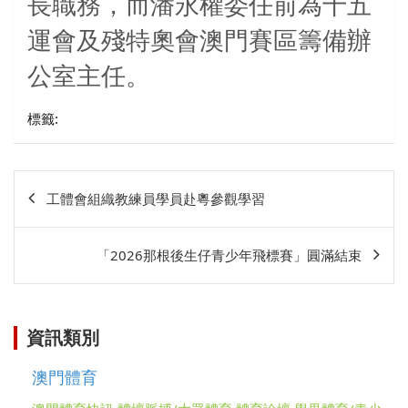
長職務，而潘永權委任前為十五
運會及殘特奧會澳門賽區籌備辦
公室主任。
標籤:
文
工體會組織教練員學員赴粵參觀學習
章
相
「2026那根後生仔青少年飛標賽」圓滿結束
關
資訊類別
澳門體育