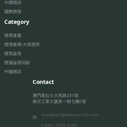
中國體訓
國際體壇
Category
體壇速遞
體壇脈搏/大眾體育
體育論壇
體週論壇回顧
中國體訓
Contact
澳門慕拉士大馬路231號
南方工業大廈第一期七樓C座
macsport@macau.ctm.net
(+853) 2835 4208