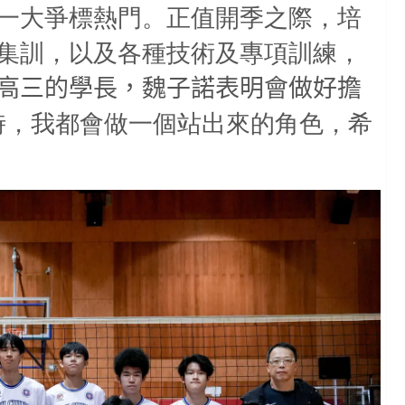
一大爭標熱門。正值開季之際，培
集訓，以及各種技術及專項訓練，
高三的學長，魏子諾表明會做好擔
時，我都會做一個站出來的角色，希