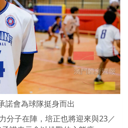
承諾會為球隊挺身而出
23
力分子在陣，培正也將迎來與
／