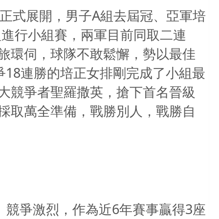
A
正式展開，男子
組去屆冠、亞軍培
組進行小組賽，兩軍目前同取二連
旅環伺，球隊不敢鬆懈，勢以最佳
18
爭
連勝的培正女排剛完成了小組最
大競爭者聖羅撒英，搶下首名晉級
採取萬全準備，戰勝別人，戰勝自
6
3
、競爭激烈，作為近
年賽事贏得
座