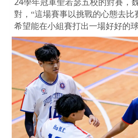
24
學年冠軍聖若瑟五校的對賽，
對，“這場賽事以挑戰的心態去比
希望能在小組賽打出一場好好的球