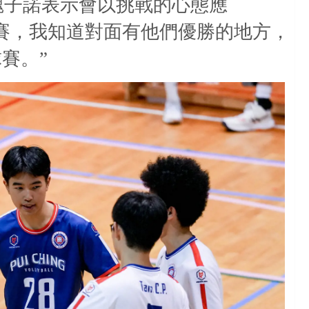
魏子諾表示會以挑戰的心態應
賽，我知道對面有他們優勝的地方，
賽。”