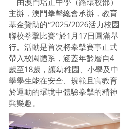
由澳門培正中學（路環校部）
主辦，澳門拳擊總會承辦，教育
2025/2026
基金贊助的“
活力校園
1
17
聯校拳擊比賽”於
月
日圓滿舉
行。活動是首次將拳擊賽事正式
4
帶入校園體系，涵蓋年齡層自
18
歲至
歲，讓幼稚園、小學及中
學學生能在安全、規範且寓教育
於運動的環境中體驗拳擊的精神
與樂趣。