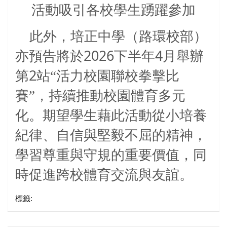
活動吸引各校學生踴躍參加
此外，培正中學（路環校部）
2026
4
亦預告將於
下半年
月舉辦
2
第
站“活力校園聯校拳擊比
賽”，持續推動校園體育多元
化。期望學生藉此活動從小培養
紀律、自信與堅毅不屈的精神，
學習尊重與守規的重要價值，同
時促進跨校體育交流與友誼。
標籤: