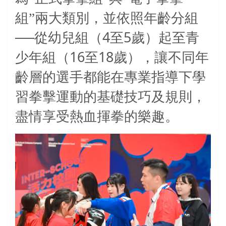
組”兩大類別，並依照年齡分組
4
5
──從幼兒組（
至
歲）起至青
16
18
少年組（
至
歲），讓不同年
齡層的選手都能在專業指導下學
習拳擊運動的基礎技巧及規則，
盡情享受熱血揮拳的樂趣。