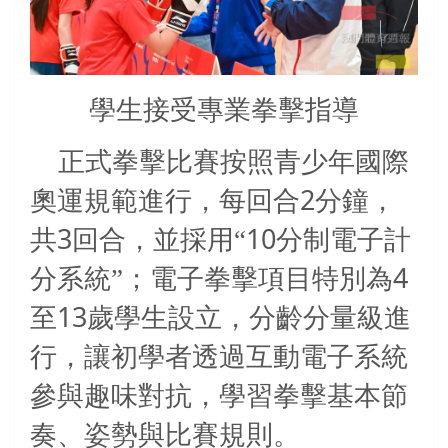
學生接受專業拳擊指導
正式拳擊比賽按照青少年國際
2
奧運規範進行，每回合
分鐘，
3
10
共
回合，並採用“
分制電子計
4
分系統”；電子拳擊項目特別為
13
至
歲學生設立，分齡分量級進
行，讓初學者透過互動電子系統
參與趣味對抗，學習拳擊基本節
奏、姿勢與比賽規則。