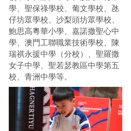
學、聖保祿學校、葡文學校、氹
仔坊眾學校、沙梨頭坊眾學校、
鮑思高粵華小學、嘉諾撒聖心中
學、澳門工聯職業技術學校、陳
瑞祺永援中學（分校）、聖羅撒
女子中學、聖若瑟教區中學第五
校、青洲中學等。