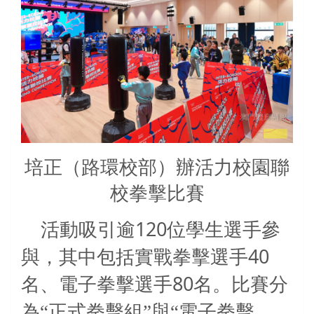
培正（路環校部）辦活力校園聯
校拳擊比賽
120
活動吸引逾
位學生選手參
40
與，其中包括實戰拳擊選手
80
名、電子拳擊選手
名。比賽分
為“正式拳擊組”與“電子拳擊