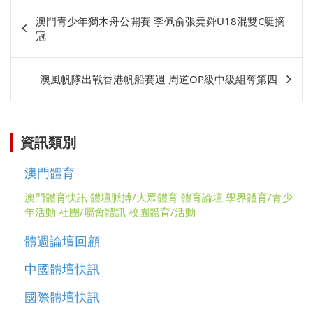
文
澳門青少年獨木舟公開賽 李佩俞張堯舜U18混雙C艇摘
章
冠
相
關
澳風帆隊出戰香港帆船賽週 周道OP級中級組奪第四
資訊類別
澳門體育
澳門體育快訊
體壇脈搏/大眾體育
體育論壇
學界體育/青少
年活動
社團/屬會體訊
校園體育/活動
體週論壇回顧
中國體壇快訊
國際體壇快訊