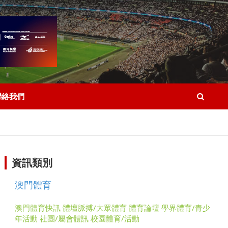
聯絡我們
資訊類別
澳門體育
澳門體育快訊
體壇脈搏/大眾體育
體育論壇
學界體育/青少
年活動
社團/屬會體訊
校園體育/活動