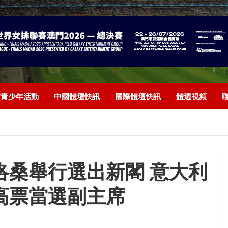
/青少年活動
中國體壇快訊
國際體壇快訊
體週視頻
洛桑舉行選出新閣 意大利
高票當選副主席