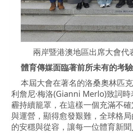
兩岸暨港澳地區出席大會代表
體育傳媒面臨著前所未有的考驗
本屆大會在著名的洛桑奧林匹克
利詹尼·梅洛(Gianni Merlo
霾持續籠罩，在這樣一個充滿不確
與運營，顯得愈發艱難，全球格局
的安穩與從容，讓每一位體育新聞