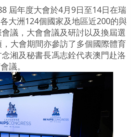
88 屆年度大會於4月9日至14日在瑞
大洲124個國家及地區近200的與
際會議，大會會議及研討以及換屆選
獎項，大會期間亦參訪了多個國際體育
方念湘及秘書長馮志銓代表澳門赴洛
席會議。