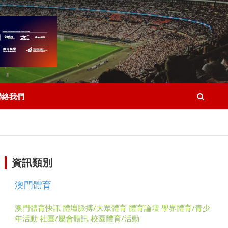
聯絡我們
資訊類別
澳門體育
澳門體育快訊
體壇脈搏/大眾體育
體育論壇
學界體育/青少
年活動
社團/屬會體訊
校園體育/活動