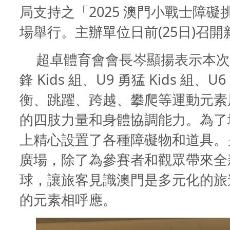
2025
局支持之「
澳門小戰士障礙
(25
)
場舉行。主辦單位日前
日
召開
超卓體育會會長岑顯揚表示本次
Kids
U9
Kids
U6
鋒
組、
勇猛
組、
衡、跳躍、跨越、攀爬等運動元素
的四肢力量和身體協調能力。為了
上精心設置了各種障礙物和道具。
廣場，除了為參賽者和觀眾帶來全
球，讓旅客見識澳門是多元化的旅
的元素相呼應。