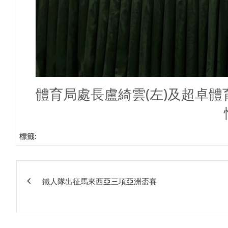
體育局處長盧綺雲(左)及超卓
標籤:
文
鐵人隊出征馬來西亞三項亞洲盃賽
章
相