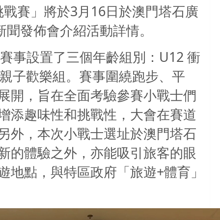
3
16
挑戰賽」將於
月
日於澳門塔石廣
新聞發佈會介紹活動詳情。
U12
賽事設置了三個年齡組別：
衝
親子歡樂組。賽事圍繞跑步、平
展開，旨在全面考驗參賽小戰士們
增添趣味性和挑戰性，大會在賽道
另外，本次小戰士選址於澳門塔石
新的體驗之外，亦能吸引旅客的眼
+
遊地點，與特區政府「旅遊
體育」