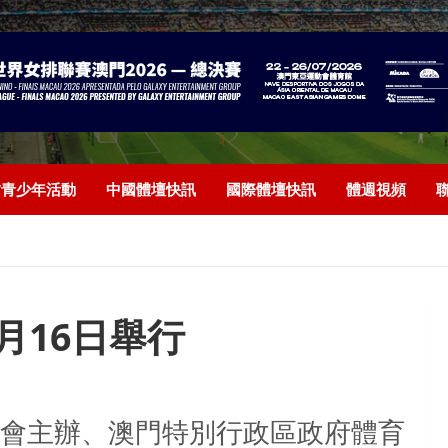
/青少年活動
中國體壇快訊
國際體壇快訊
體週視頻
月16日舉行
會主辦、澳門特別行政區政府體育