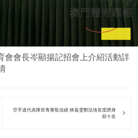
體育會會長岑顯揚記招會上介紹活動詳
情
空手道代表隊世青賽取佳績 林嘉雯鄭沘珞首度躋身
前十名