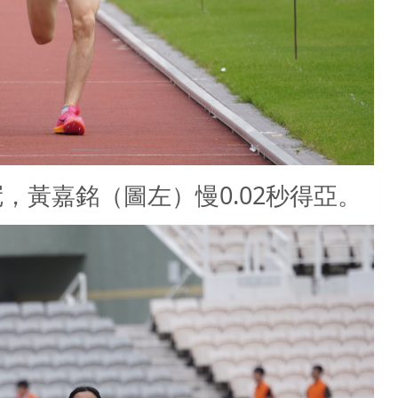
冠，黃嘉銘（圖左）慢0.02秒得亞。