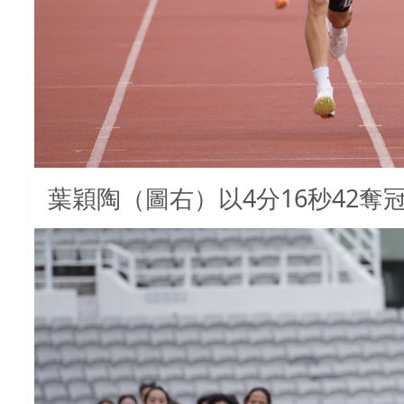
葉穎陶（圖右）以4分16秒42奪