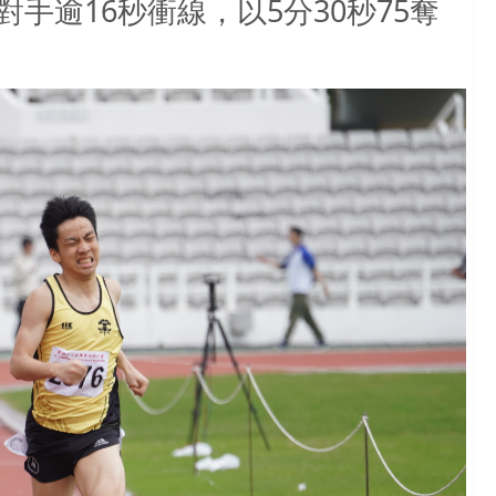
手逾16秒衝線，以5分30秒75奪