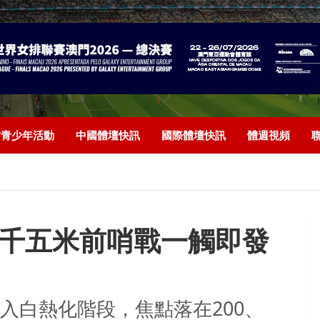
/青少年活動
中國體壇快訊
國際體壇快訊
體週視頻
百、千五米前哨戰一觸即發
入白熱化階段，焦點落在200、