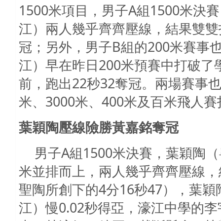
1500米項目，男子A組1500米
江）兩人幾乎齊齊壓線，結果雙雙打
冠；另外，男子B組的200米賽事
江）早在昨日200米預賽中打破
前，跑出22秒32奪冠。兩場賽事也
米、3000米、400米及百米飛人
葉穎陶壓線險勝黃嘉銘奪冠
男子A組1500米決賽，葉穎陶
米並排而上，兩人幾乎齊齊壓線，結
聖陶所創下的4分16秒47），葉穎
江）慢0.02秒得亞，濠江中學的李