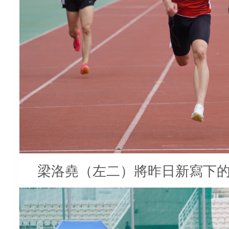
梁洛堯（左二）將昨日新寫下的