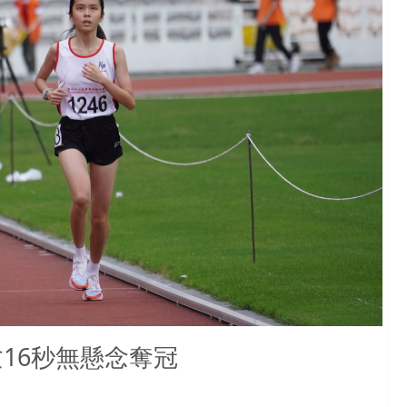
16秒無懸念奪冠