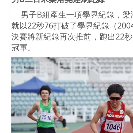
男子B組產生一項學界紀錄，梁
就以22秒76打破了學界紀錄（20
決賽將新紀錄再次推前，跑出22秒
冠軍。