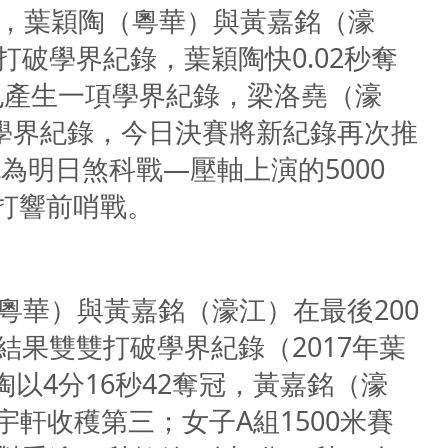
決賽，葉穎陶（粵華）與黃嘉銘（濠
破學界紀錄，葉穎陶快0.02秒奪
也產生一項學界紀錄，梁洛堯（濠
了學界紀錄，今日決賽將新紀錄再次推
為明日煞科戰—壓軸上演的5000
賽打響前哨戰。
（粵華）與黃嘉銘（濠江）在最後200
果雙雙打破學界紀錄（2017年葉
陶以4分16秒42奪冠，黃嘉銘（濠
宇軒收穫第三；女子A組1500米賽