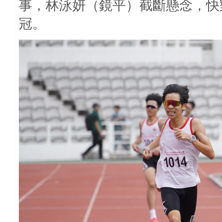
事，林泳妍（鏡平）截斷懸念，快對
冠。