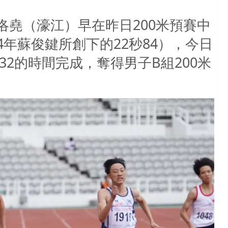
洛堯（濠江）早在昨日200米預賽中
04年蘇俊鍵所創下的22秒84），今日
32的時間完成，奪得男子B組200米