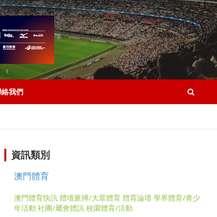
聯絡我們
資訊類別
澳門體育
澳門體育快訊
體壇脈搏/大眾體育
體育論壇
學界體育/青少
年活動
社團/屬會體訊
校園體育/活動