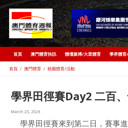
首頁
澳門體育快訊
體壇脈搏/大眾體育
學界體育
首頁
澳門體育
校園體育/活動
學界田徑賽Day2 二
March 23, 2024
學界田徑賽來到第二日，賽事進