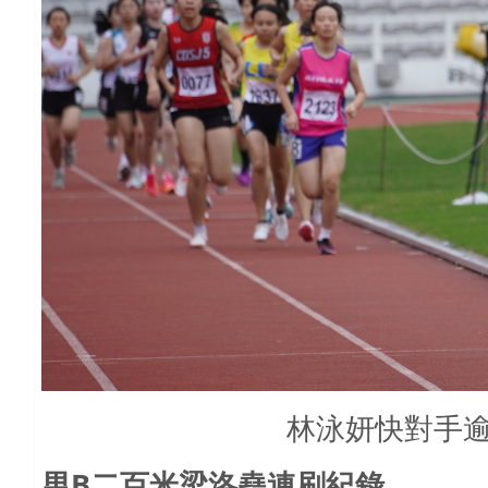
林泳妍快對手逾
男B
二百米梁洛堯連刷紀錄