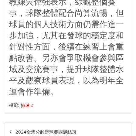
教練吳偉強表示，綜觀整個賽
事，球隊整體配合尚算流暢，但
球員的個人技術方面仍需作進一
步加強，尤其在發球的穩定度和
針對性方面，後續在練習上會重
點改善。另亦會爭取機會參與區
域及交流賽事，提升球隊整體水
平及觀察球員表現，以為明年全
運會作準備。
標籤:
排球
文
2024全澳分齡籃球賽㘣滿結束