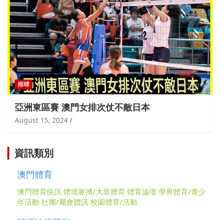
排球
亞洲東區賽 澳門女排次仗不敵日本
August 15, 2024
資訊類別
澳門體育
澳門體育快訊
體壇脈搏/大眾體育
體育論壇
學界體育/青少
年活動
社團/屬會體訊
校園體育/活動