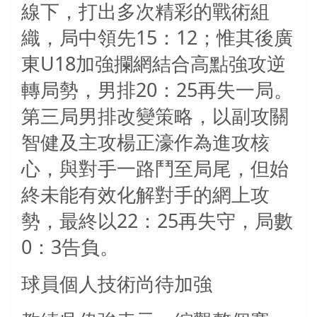
線下，打出多次精彩的戰術組
織，局中領先15：12；惟其後廣
東U18加強攔網結合高點強攻逆
轉局勢，男排20：25再失一局。
第三局男排改變策略，以副攻關
智健及主攻楊正濠作為進攻核
心，與對手一路鬥至局尾，但始
終未能有效化解對手的網上攻
勢，最終以22：25再失守，局數
0：3告負。
球員個人技術尚待加強