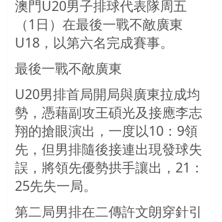
澳門U20男子排球代表隊周五
（1日）在最後一戰不敵廣東
U18，以第六名完成賽事。
最後一戰不敵廣東
U20男排首局開局與廣東拉成均
勢，憑藉副攻王碩光及接應李志
翔的搶眼演出，一度以10：9領
先，但男排隨後接連出現發球失
誤，將領先優勢拱手讓出，21：
25先失一局。
第二局男排在二傳許文朗穿針引