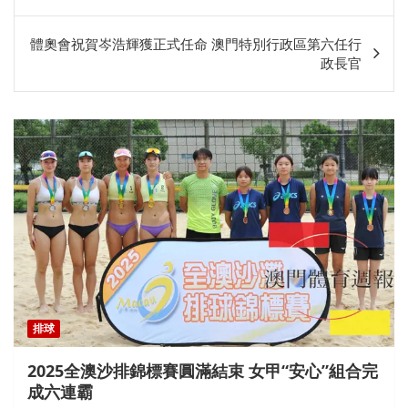
章
相
體奧會祝賀岑浩輝獲正式任命 澳門特別行政區第六任行
關
政長官
排球
2025全澳沙排錦標賽圓滿結束 女甲“安心”組合完
成六連霸