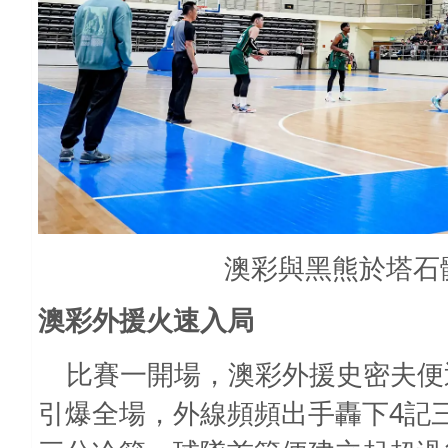
澳彩與黑熊於塔石
澳彩外援火速入局
比賽一開場，澳彩外援史密夫便
4
引爆全場，外線頻頻出手轟下
記