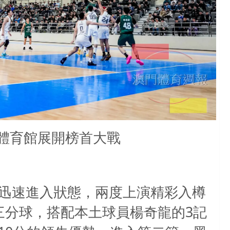
體育館展開榜首大戰
迅速進入狀態，兩度上演精彩入樽
3
三分球，搭配本土球員楊奇龍的
記