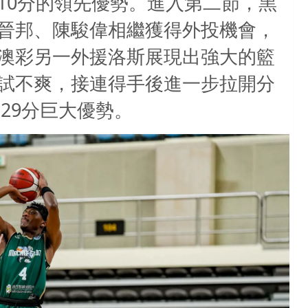
10
分的領先優勢。進入第二節，黑
晉邦、陳駿偉相繼獲得外投機會，
澳彩另一外援洛斯展現出強大的籃
試不爽，接連得手後進一步拉開分
29
握
分巨大優勢。