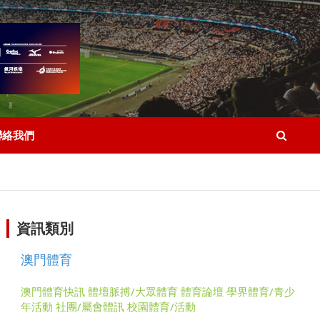
聯絡我們
資訊類別
澳門體育
澳門體育快訊
體壇脈搏/大眾體育
體育論壇
學界體育/青少
年活動
社團/屬會體訊
校園體育/活動