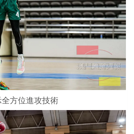
示全方位進攻技術