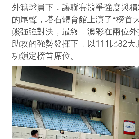
外籍球員下，讓聯賽競爭強度與精
的尾聲，塔石體育館上演了“榜首
熊強強對決，最終，澳彩在兩位外
111
82
助攻的強勢發揮下，以
比
大
功鎖定榜首席位。