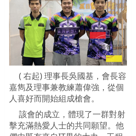
( 右起) 理事長吳國基，會長容
嘉雋及理事兼教練蕭偉強，從個
人喜好而開始組成槍會。
該會的成立，體現了一群對射
擊充滿熱愛人士的共同願望。他