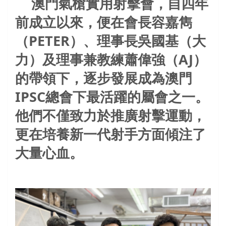
澳門氣槍實用射擊會，自四年
前成立以來，便在會長容嘉雋
（PETER
）、理事長吳國基（大
力）及理事兼教練蕭偉強（AJ
）
的帶領下，逐步發展成為澳門
IPSC
總會下最活躍的屬會之一。
他們不僅致力於推廣射擊運動，
更在培養新一代射手方面傾注了
大量心血。