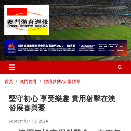
首頁
澳門體育
體壇脈搏/大眾體育
堅守初心 享受樂趣 實用射擊在澳
發展喜與憂
September 13, 2024