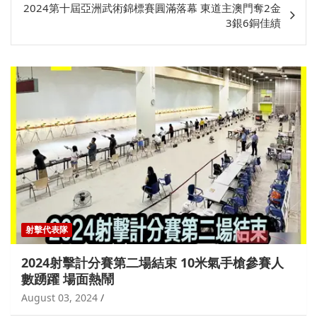
關
2024第十屆亞洲武術錦標賽圓滿落幕 東道主澳門奪2金
3銀6銅佳績
射擊代表隊
2024射擊計分賽第二場結束 10米氣手槍參賽人
數踴躍 場面熱鬧
August 03, 2024