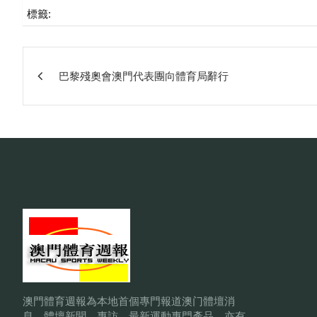
標籤:
文
巴黎殘奧會澳門代表團向體育局辭行
章
相
關
澳門體育週報為本地首個專門報道澳门體壇消
息，體壇新聞、專訪、最新運動專門產品，亦有