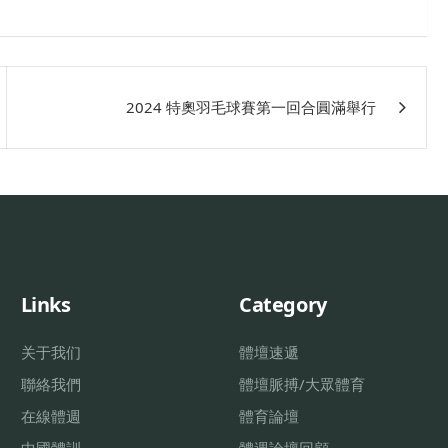
2024 特奧羽毛球賽第一回合圓滿舉行
Links
Category
关于我们
體壇速遞
聯絡我們
體壇脈搏/大眾體育
在線體週
體育論壇