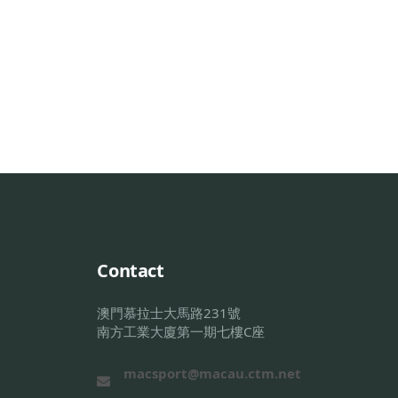
Contact
澳門慕拉士大馬路231號
南方工業大廈第一期七樓C座
macsport@macau.ctm.net