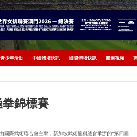
/青少年活動
中國體壇快訊
國際體壇快訊
體週視頻
極拳錦標賽
由國際武術聯合會主辦，新加坡武術龍獅總會承辦的“第四屆