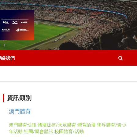
聯絡我們
資訊類別
澳門體育
澳門體育快訊
體壇脈搏/大眾體育
體育論壇
學界體育/青少
年活動
社團/屬會體訊
校園體育/活動