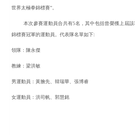
世界太極拳錦標賽”。
本次參賽運動員合共有
5
名，其中包括曾榮獲上屆該
錦標賽冠軍的運動員。代表隊名單如下
:
領隊：陳永傑
教練：梁洪敏
男運動員：黃膾先、韓瑞華、張博睿
女運動員：洪司帆、郭慧銘