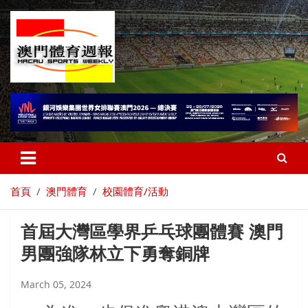
首頁
澳門體育
校園體育/活動
首屆大灣區學界乒乓球團體賽 澳門
男團強隊林立下勇奪銅牌
March 05, 2024