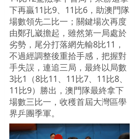
下再贏11比9、11比6，助澳門隊
場數領先二比一；關鍵場次再度
由鄭孔崴擔起，雖然第一局處於
劣勢，尾分打落網先輸8比11，
不過經調整後重拾手感，把握對
手失誤，連追三局，最終以局數
3比1（8比11、11比7、11比8、
11比9）勝出，澳門隊最終拿下
場數三比一，收穫首屆大灣區學
界乒團季軍。