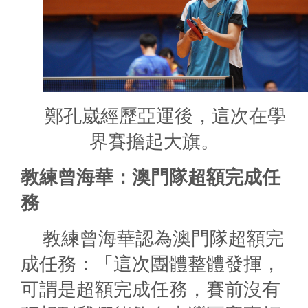
鄭孔崴經歷亞運後，這次在學
界賽擔起大旗。
教練曾海華：澳門隊超額完成任
務
教練曾海華認為澳門隊超額完
成任務：「這次團體整體發揮，
可謂是超額完成任務，賽前沒有