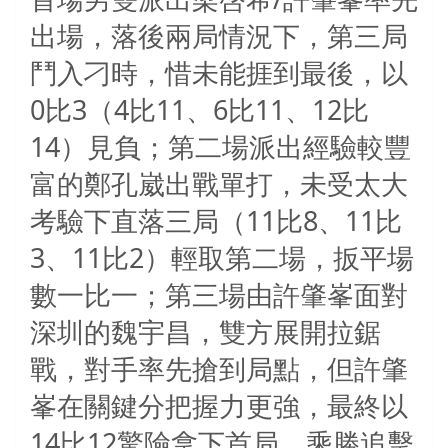
出場，落後兩局情況下，第三局
鬥入刁時，惜未能捱到最後，以
0比3（4比11、6比11、12比
14）見負；第二場派出經驗較豐
富的鄭孔崴出戰單打，未受太大
考驗下直落三局（11比8、11比
3、11比2）輕取第二場，扳平場
數一比一；第三場由許肇峯面對
深圳的魏宇昌，雙方展開拉鋸
戰，對手率先搶到局點，但許肇
峯在關鍵分把握力更強，最終以
14比12驚險拿下首局，乘勝追擊