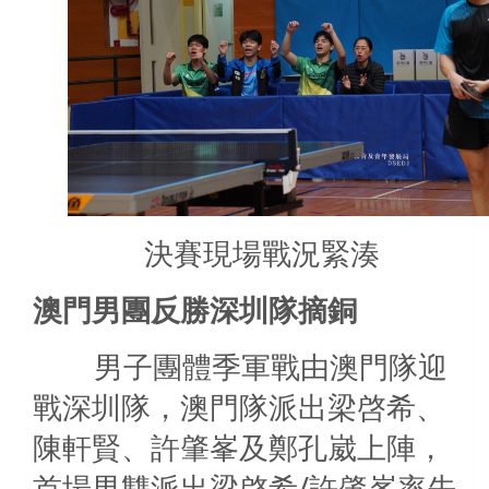
決賽現場戰況緊湊
澳門男團反勝深圳隊摘銅
男子團體季軍戰由澳門隊迎
戰深圳隊，澳門隊派出梁啓希、
陳軒賢、許肇峯及鄭孔崴上陣，
首場男雙派出梁啓希/許肇峯率先