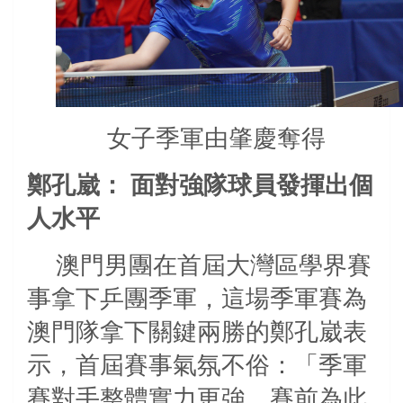
女子季軍由肇慶奪得
鄭孔崴：
面對強隊球員發揮出個
人水平
澳門男團在首屆大灣區學界賽
事拿下乒團季軍，這場季軍賽為
澳門隊拿下關鍵兩勝的鄭孔崴表
示，首屆賽事氣氛不俗：「季軍
賽對手整體實力更強，賽前為此