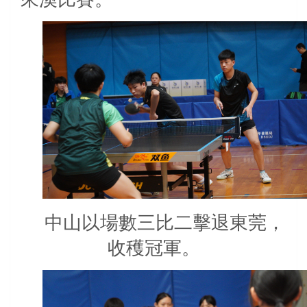
中山以場數三比二擊退東莞，
收穫冠軍。