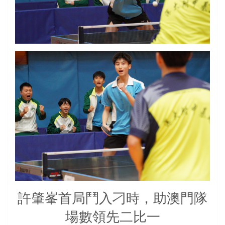
許肇峯首局鬥入刁時，助澳門隊
場數領先二比一