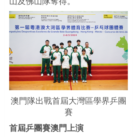
山及佛山隊奪得。
澳門隊出戰首屆大灣區學界乒團
賽
首屆乒團賽澳門上演