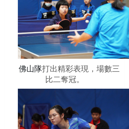
佛山隊
打出精彩表現，場數三
比二奪冠。