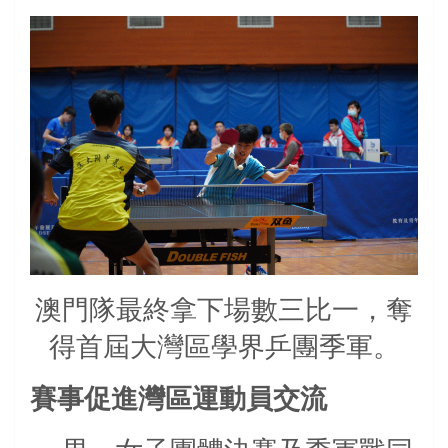
澳門隊最終拿下場數三比一，奪
得首屆大灣區學界乒團季軍。
賽事促進灣區運動員交流