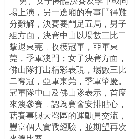
男、女子團體決賽及季軍戰同
場上演，另一邊廂的賽事鬥得難
分難解，決賽要鬥足五局，男子
組方面，決賽中山以場數三比二
擊退東莞，收穫冠軍，亞軍東
莞，季軍澳門；女子決賽方面，
佛山隊
打出精彩表現，場數三比
二奪冠，亞軍東莞，季軍肇慶。
冠軍隊中山及佛山隊表示，首度
來澳參賽，認為賽會安排貼心，
藉賽事與大灣區的運動員交流，
豐富個人實戰經驗，並期望再次
來澳比賽。