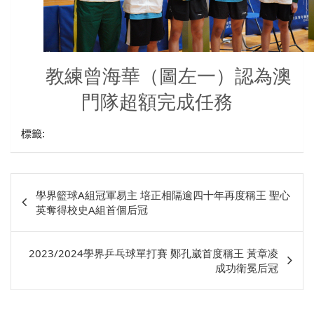
教練曾海華（圖左一）認為澳
門隊超額完成任務
標籤:
文
學界籃球A組冠軍易主 培正相隔逾四十年再度稱王 聖心
章
英奪得校史A組首個后冠
相
關
2023/2024學界乒乓球單打賽 鄭孔崴首度稱王 黃章凌
成功衛冕后冠