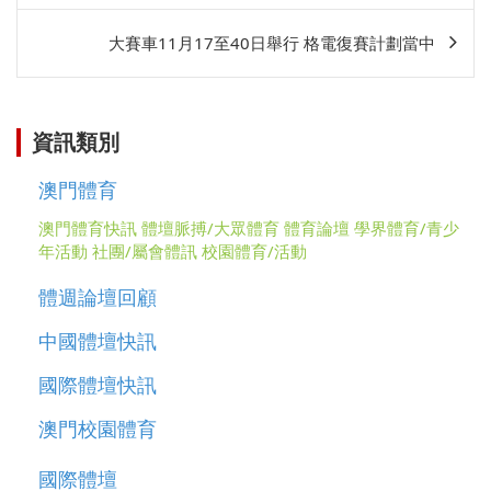
相
大賽車11月17至40日舉行 格電復賽計劃當中
關
資訊類別
澳門體育
澳門體育快訊
體壇脈搏/大眾體育
體育論壇
學界體育/青少
年活動
社團/屬會體訊
校園體育/活動
體週論壇回顧
中國體壇快訊
國際體壇快訊
澳門校園體育
國際體壇