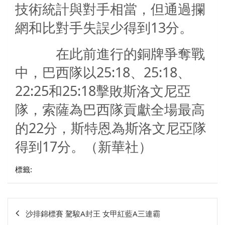
技術統計與對手相當，但通過攔
網和比對手失誤少得到
13
分。
在此前進行的銅牌爭奪戰
中，巴西隊以25:18、25:18、
22:25和25:18擊敗斯洛文尼亞
隊，索薩為巴西隊貢獻全場最高
的22分，斯特恩為斯洛文尼亞隊
得到17分。（新華社）
標籤:
文
沙排錦標賽 驁駿A封王 女甲紅藍A三連霸
章