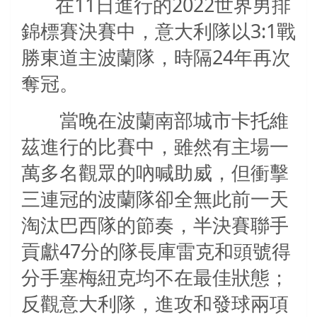
在
11
日進行的
2022
世界男排
錦標賽決賽中，意大利隊以
3:1
戰
勝東道主波蘭隊，時隔
24
年再次
奪冠。
當晚在波蘭南部城市卡托維
茲進行的比賽中，雖然有主場一
萬多名觀眾的吶喊助威，但衝擊
三連冠的波蘭隊卻全無此前一天
淘汰巴西隊的節奏，半決賽聯手
貢獻
47
分的隊長庫雷克和頭號得
分手塞梅紐克均不在最佳狀態；
反觀意大利隊，進攻和發球兩項