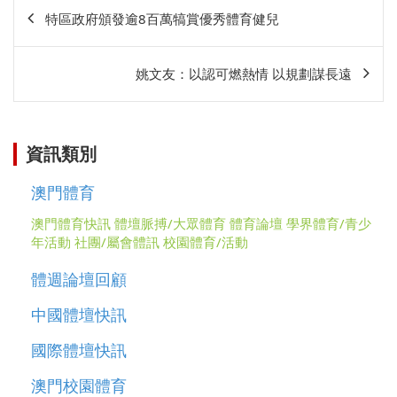
文
特區政府頒發逾8百萬犒賞優秀體育健兒
章
相
姚文友：以認可燃熱情 以規劃謀長遠
關
資訊類別
澳門體育
澳門體育快訊
體壇脈搏/大眾體育
體育論壇
學界體育/青少
年活動
社團/屬會體訊
校園體育/活動
體週論壇回顧
中國體壇快訊
國際體壇快訊
澳門校園體育