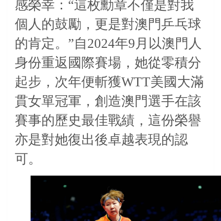
感榮幸：“這枚勳章
不僅是對我
個人的鼓勵，更是對澳門乒乓球
的肯定。
”自
2024
年
9
月以澳門人
身份重返國際賽場，她從零積分
起步，次年便斬獲
WTT
美國大滿
貫女單冠軍，創造澳門選手在該
賽事的歷史最佳戰績，這份榮譽
亦是對她復出後卓越表現的認
可。