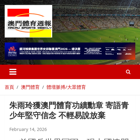
首頁
澳門體育
體壇脈搏/大眾體育
朱雨玲獲澳門體育功績勳章 寄語青
少年堅守信念 不輕易說放棄
February 14, 2026