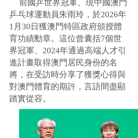
前國乒世界冠軍、現中國澳門
乒乓球運動員朱雨玲，於
2026
年
1
月
30
日獲澳門特區政府頒授體
育功績勳章。這位曾囊括
7
個世
界冠軍、
2024
年通過高端人才引
進計畫取得澳門居民身份的名
將，在受訪時分享了獲獎心得與
對澳門體育的期許，言語間盡顯
踏實從容。