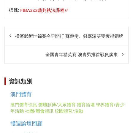
標籤:
FIBA3x3裁判執法課程
文
横濱武術世錦賽今早開打 蘇楚雯、錢嘉濠雙雙奪得銅牌
章
相
全國青年精英賽 澳青男排首戰負廣東
關
資訊類別
澳門體育
澳門體育快訊
體壇脈搏/大眾體育
體育論壇
學界體育/青少
年活動
社團/屬會體訊
校園體育/活動
體週論壇回顧