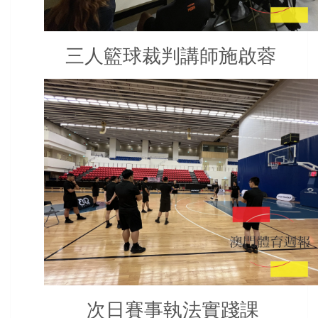
三人籃球裁判講師施啟蓉
次日賽事執法實踐課