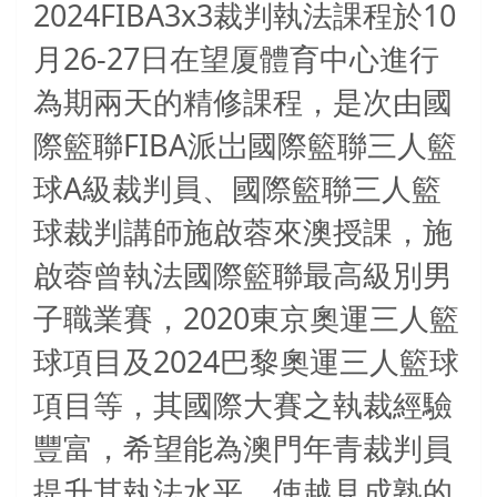
2024FIBA3x3
10
裁判執法課程於
26-27
月
日在望厦體育中心進行
為期兩天的精修課程，是次由國
FIBA
際籃聯
派岀國際籃聯三人籃
A
球
級裁判員、國際籃聯三人籃
球裁判講師施啟蓉來澳授課，施
啟蓉曾執法國際籃聯最高級別男
2020
子職業賽，
東京奧運三人籃
2024
球項目及
巴黎奧運三人籃球
項目等，其國際大賽之執裁經驗
豐富，希望能為澳門年青裁判員
提升其執法水平，使越見成熟的