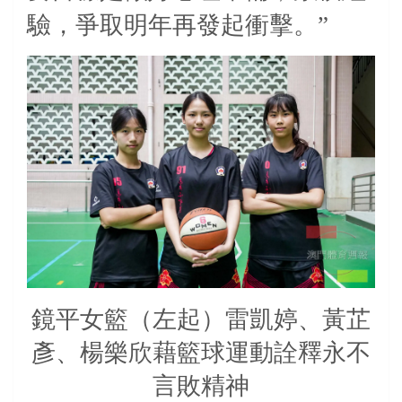
驗，爭取明年再發起衝擊。”
鏡平女籃（左起）雷凱婷、黃芷
彥、楊樂欣藉籃球運動詮釋永不
言敗精神