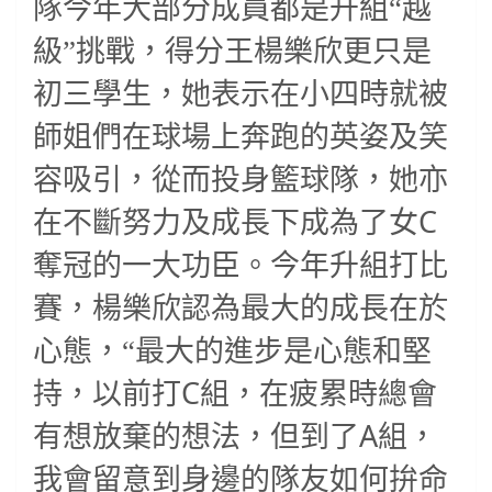
隊今年大部分成員都是升組“越
級”挑戰，得分王楊樂欣更只是
初三學生，她表示在小四時就被
師姐們在球場上奔跑的英姿及笑
容吸引，從而投身籃球隊，她亦
C
在不斷努力及成長下成為了女
奪冠的一大功臣。今年升組打比
賽，楊樂欣認為最大的成長在於
心態，“最大的進步是心態和堅
C
持，以前打
組，在疲累時總會
A
有想放棄的想法，但到了
組，
我會留意到身邊的隊友如何拚命