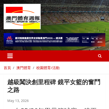
首頁
澳門體育
校園體育/活動
越級闖決創里程碑 鏡平女籃的奮鬥
之路
May 13, 2026